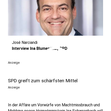
José Narciandi
play_circle
Interview Ina Blumenthal, SPD
Anzeige
SPD greift zum schärfsten Mittel
Anzeige
In der Affäre um Vorwürfe von Machtmissbrauch und
Mobbing gegen Heimatministerin Ina Scharrenbach will