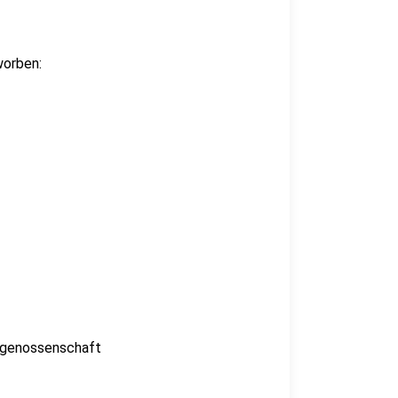
worben:
ergenossenschaft