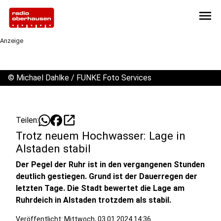
menu
Anzeige
©
Michael Dahlke / FUNKE Foto Services
open_in_new
Teilen:
Trotz neuem Hochwasser: Lage in
Alstaden stabil
Der Pegel der Ruhr ist in den vergangenen Stunden
deutlich gestiegen. Grund ist der Dauerregen der
letzten Tage. Die Stadt bewertet die Lage am
Ruhrdeich in Alstaden trotzdem als stabil.
Veröffentlicht:
Mittwoch, 03.01.2024 14:36