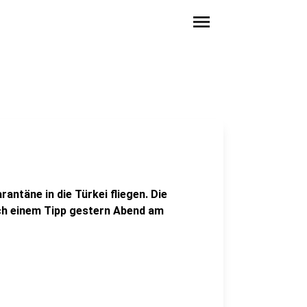
menu
antäne in die Türkei fliegen. Die
ch einem Tipp gestern Abend am