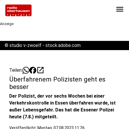
menu
Anzeige
©
studio v-zwoelf - stock.adobe.com
open_in_new
Teilen:
Überfahrenem Polizisten geht es
besser
Der Polizist, der vor sechs Wochen bei einer
Verkehrskontrolle in Essen überfahren wurde, ist
außer Lebensgefahr. Das hat die Essener Polizei
heute (7.8.) mitgeteilt.
Veröffentlicht:
Montag, 07.08.2023 11:26