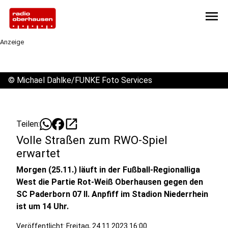
menu
Anzeige
©
Michael Dahlke/FUNKE Foto Services
open_in_new
Teilen:
Volle Straßen zum RWO-Spiel
erwartet
Morgen (25.11.) läuft in der Fußball-Regionalliga
West die Partie Rot-Weiß Oberhausen gegen den
SC Paderborn 07 II. Anpfiff im Stadion Niederrhein
ist um 14 Uhr.
Veröffentlicht:
Freitag, 24.11.2023 16:00