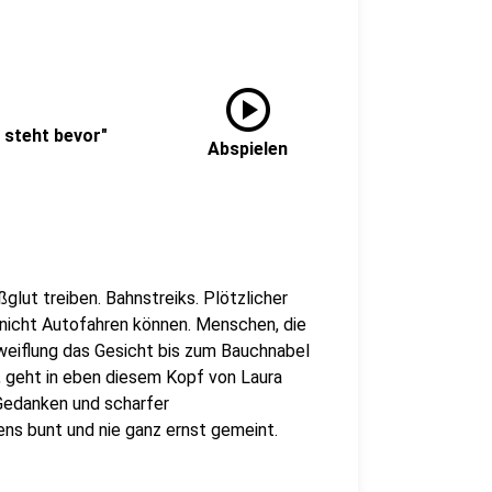
play_circle
a steht bevor"
Abspielen
glut treiben. Bahnstreiks. Plötzlicher
 nicht Autofahren können. Menschen, die
weiflung das Gesicht bis zum Bauchnabel
, geht in eben diesem Kopf von Laura
 Gedanken und scharfer
ens bunt und nie ganz ernst gemeint.