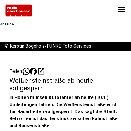
menu
Anzeige
©
Kerstin Bögeholz/FUNKE Foto Services
open_in_new
Teilen:
Weißensteinstraße ab heute
vollgesperrt
In Holten müssen Autofahrer ab heute (10.1.)
Umleitungen fahren. Die Weißensteinstraße wird
für Bauarbeiten vollgesperrt. Das sagt die Stadt.
Betroffen ist das Teilstück zwischen Bahnstraße
und Bunsenstraße.