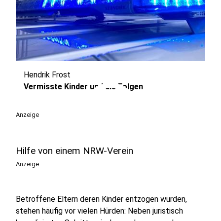
Hendrik Frost
play_circle
Vermisste Kinder und die Folgen
Anzeige
Hilfe von einem NRW-Verein
Anzeige
Betroffene Eltern deren Kinder entzogen wurden,
stehen häufig vor vielen Hürden: Neben juristisch