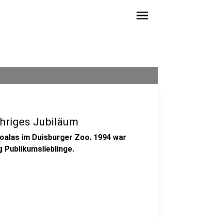
menu
ähriges Jubiläum
Koalas im Duisburger Zoo. 1994 war
g Publikumslieblinge.