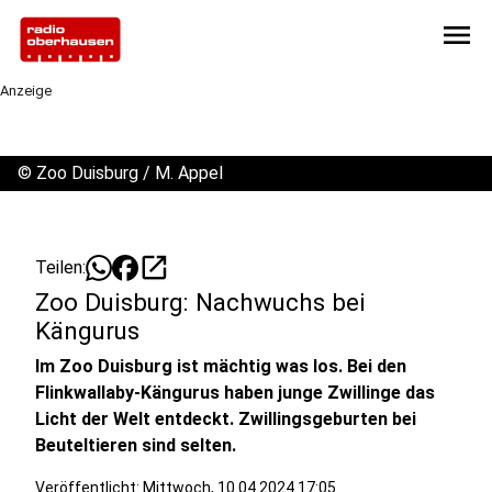
menu
Anzeige
©
Zoo Duisburg / M. Appel
open_in_new
Teilen:
Zoo Duisburg: Nachwuchs bei
Kängurus
Im Zoo Duisburg ist mächtig was los. Bei den
Flinkwallaby-Kängurus haben junge Zwillinge das
Licht der Welt entdeckt. Zwillingsgeburten bei
Beuteltieren sind selten.
Veröffentlicht:
Mittwoch, 10.04.2024 17:05