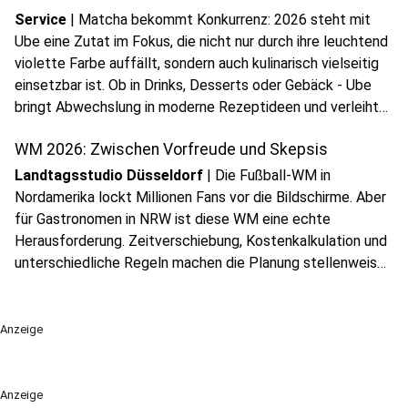
Service
|
Matcha bekommt Konkurrenz: 2026 steht mit
Ube eine Zutat im Fokus, die nicht nur durch ihre leuchtend
violette Farbe auffällt, sondern auch kulinarisch vielseitig
einsetzbar ist. Ob in Drinks, Desserts oder Gebäck - Ube
play_circle
bringt Abwechslung in moderne Rezeptideen und verleiht
Audio anhören
klassischen Kreationen einen neuen, trendigen Dreh.
WM 2026: Zwischen Vorfreude und Skepsis
Landtagsstudio Düsseldorf
|
Die Fußball-WM in
Nordamerika lockt Millionen Fans vor die Bildschirme. Aber
für Gastronomen in NRW ist diese WM eine echte
Herausforderung. Zeitverschiebung, Kostenkalkulation und
unterschiedliche Regeln machen die Planung stellenweise
schwierig.
Anzeige
Anzeige