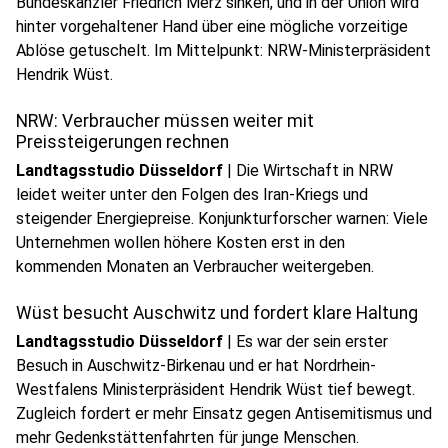
Bundeskanzler Friedrich Merz sinken, und in der Union wird
hinter vorgehaltener Hand über eine mögliche vorzeitige
Ablöse getuschelt. Im Mittelpunkt: NRW-Ministerpräsident
play_circle
Hendrik Wüst.
Audio anhören
NRW: Verbraucher müssen weiter mit
Preissteigerungen rechnen
Landtagsstudio Düsseldorf
|
Die Wirtschaft in NRW
leidet weiter unter den Folgen des Iran-Kriegs und
steigender Energiepreise. Konjunkturforscher warnen: Viele
Unternehmen wollen höhere Kosten erst in den
play_circle
kommenden Monaten an Verbraucher weitergeben.
Audio anhören
Wüst besucht Auschwitz und fordert klare Haltung
Landtagsstudio Düsseldorf
|
Es war der sein erster
Besuch in Auschwitz-Birkenau und er hat Nordrhein-
Westfalens Ministerpräsident Hendrik Wüst tief bewegt.
Zugleich fordert er mehr Einsatz gegen Antisemitismus und
mehr Gedenkstättenfahrten für junge Menschen.