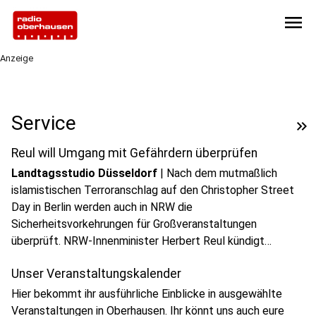
menu
Anzeige
play_circle
Service
keyboard_double_arrow_right
Audio anhören
Reul will Umgang mit Gefährdern überprüfen
Landtagsstudio Düsseldorf
|
Nach dem mutmaßlich
islamistischen Terroranschlag auf den Christopher Street
Day in Berlin werden auch in NRW die
Sicherheitsvorkehrungen für Großveranstaltungen
überprüft. NRW-Innenminister Herbert Reul kündigt
außerdem an, die Debatte über den Umgang mit bekannten
Unser Veranstaltungskalender
Gefährdern sachlich zu führen und mögliche Konsequenzen
zu prüfen.
Hier bekommt ihr ausführliche Einblicke in ausgewählte
Veranstaltungen in Oberhausen. Ihr könnt uns auch eure