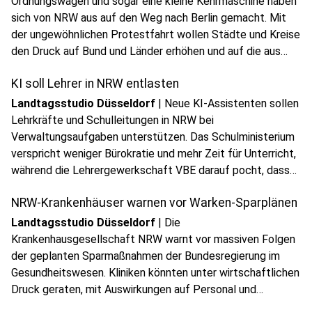
Ordnungswagen und sogar eine kleine Kehrmaschine haben
sich von NRW aus auf den Weg nach Berlin gemacht. Mit
der ungewöhnlichen Protestfahrt wollen Städte und Kreise
play_circle
den Druck auf Bund und Länder erhöhen und auf die aus
Audio anhören
ihrer Sicht dramatische Finanzlage aufmerksam machen.
KI soll Lehrer in NRW entlasten
Landtagsstudio Düsseldorf
|
Neue KI-Assistenten sollen
Lehrkräfte und Schulleitungen in NRW bei
Verwaltungsaufgaben unterstützen. Das Schulministerium
verspricht weniger Bürokratie und mehr Zeit für Unterricht,
play_circle
während die Lehrergewerkschaft VBE darauf pocht, dass
Audio anhören
die Entlastung auch tatsächlich im Schulalltag ankommt.
NRW-Krankenhäuser warnen vor Warken-Sparplänen
Landtagsstudio Düsseldorf
|
Die
Krankenhausgesellschaft NRW warnt vor massiven Folgen
der geplanten Sparmaßnahmen der Bundesregierung im
Gesundheitswesen. Kliniken könnten unter wirtschaftlichen
play_circle
Druck geraten, mit Auswirkungen auf Personal und
Audio anhören
Versorgung.