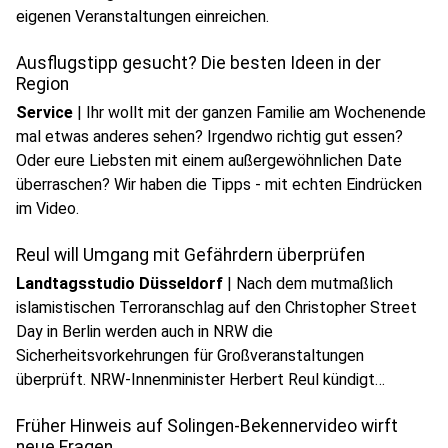
eigenen Veranstaltungen einreichen.
Ausflugstipp gesucht? Die besten Ideen in der
Region
Service
|
Ihr wollt mit der ganzen Familie am Wochenende
mal etwas anderes sehen? Irgendwo richtig gut essen?
Oder eure Liebsten mit einem außergewöhnlichen Date
überraschen? Wir haben die Tipps - mit echten Eindrücken
play_circle
im Video.
Audio anhören
Reul will Umgang mit Gefährdern überprüfen
Landtagsstudio Düsseldorf
|
Nach dem mutmaßlich
islamistischen Terroranschlag auf den Christopher Street
Day in Berlin werden auch in NRW die
Sicherheitsvorkehrungen für Großveranstaltungen
play_circle
überprüft. NRW-Innenminister Herbert Reul kündigt
Audio anhören
außerdem an, die Debatte über den Umgang mit bekannten
Früher Hinweis auf Solingen-Bekennervideo wirft
Gefährdern sachlich zu führen und mögliche Konsequenzen
neue Fragen