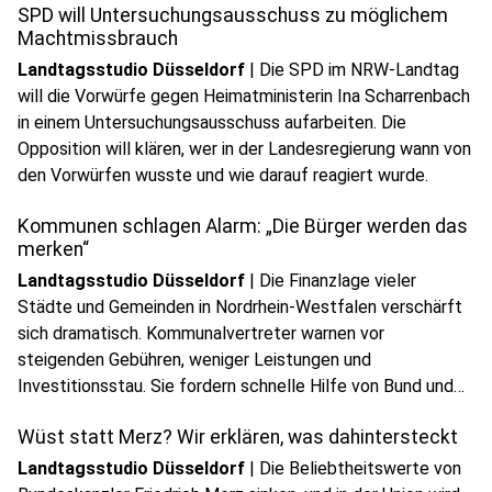
SPD will Untersuchungsausschuss zu möglichem
Machtmissbrauch
Landtagsstudio Düsseldorf
|
Die SPD im NRW-Landtag
will die Vorwürfe gegen Heimatministerin Ina Scharrenbach
in einem Untersuchungsausschuss aufarbeiten. Die
Opposition will klären, wer in der Landesregierung wann von
play_circle
den Vorwürfen wusste und wie darauf reagiert wurde.
Audio anhören
Kommunen schlagen Alarm: „Die Bürger werden das
merken“
Landtagsstudio Düsseldorf
|
Die Finanzlage vieler
Städte und Gemeinden in Nordrhein-Westfalen verschärft
sich dramatisch. Kommunalvertreter warnen vor
steigenden Gebühren, weniger Leistungen und
Investitionsstau. Sie fordern schnelle Hilfe von Bund und
Land.
Wüst statt Merz? Wir erklären, was dahintersteckt
Landtagsstudio Düsseldorf
|
Die Beliebtheitswerte von