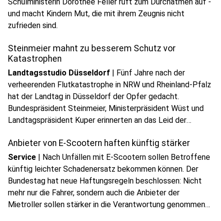
Schulministerin Dorothee Feller ruft zum Durchatmen auf -
und macht Kindern Mut, die mit ihrem Zeugnis nicht
zufrieden sind.
Steinmeier mahnt zu besserem Schutz vor
Katastrophen
Landtagsstudio Düsseldorf
|
Fünf Jahre nach der
verheerenden Flutkatastrophe in NRW und Rheinland-Pfalz
hat der Landtag in Düsseldorf der Opfer gedacht.
Bundespräsident Steinmeier, Ministerpräsident Wüst und
Landtagspräsident Kuper erinnerten an das Leid der
Betroffenen und machten zugleich deutlich, dass die
Anbieter von E-Scootern haften künftig stärker
Lehren aus der Katastrophe bis heute gelten.
Service
|
Nach Unfällen mit E-Scootern sollen Betroffene
künftig leichter Schadenersatz bekommen können. Der
Bundestag hat neue Haftungsregeln beschlossen: Nicht
mehr nur die Fahrer, sondern auch die Anbieter der
Mietroller sollen stärker in die Verantwortung genommen
werden.