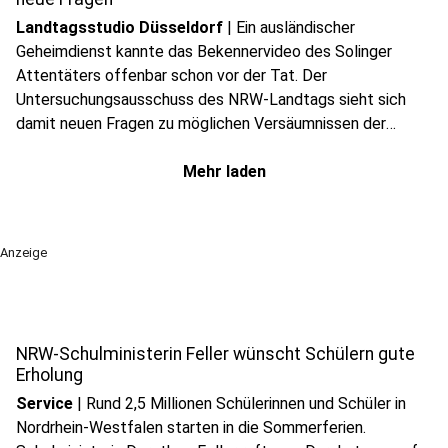
zu prüfen.
Landtagsstudio Düsseldorf
|
Ein ausländischer
Geheimdienst kannte das Bekennervideo des Solinger
Attentäters offenbar schon vor der Tat. Der
Untersuchungsausschuss des NRW-Landtags sieht sich
damit neuen Fragen zu möglichen Versäumnissen der
Sicherheitsbehörden gegenüber.
Mehr laden
Anzeige
play_circle
Audio anhören
NRW-Schulministerin Feller wünscht Schülern gute
Erholung
Service
|
Rund 2,5 Millionen Schülerinnen und Schüler in
Nordrhein-Westfalen starten in die Sommerferien.